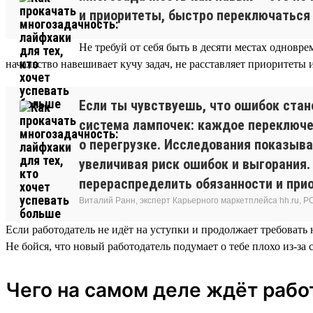
и приоритеты, быстро переключаться
Не требуй от себя быть в десяти местах одновре
начальство навешивает кучу задач, не расставляет приоритеты
Если ты чувствуешь, что ошибок стано
система лампочек: каждое переключен
о перегрузке. Исследования показыв
увеличивая риск ошибок и выгорания.
перераспределить обязанности и прио
Виталий Ранн, эксперт Карьерного маркетплейса hh.ru, PO в
Если работодатель не идёт на уступки и продолжает требовать
Не бойся, что новый работодатель подумает о тебе плохо из-з
Чего на самом деле ждёт рабо