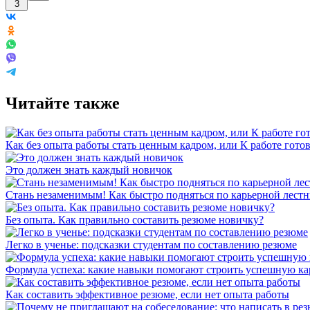
3
Читайте также
Как без опыта работы стать ценным кадром, или К работе готов
Это должен знать каждый новичок
Стань незаменимым! Как быстро подняться по карьерной лест
Без опыта. Как правильно составить резюме новичку?
Легко в ученье: подсказки студентам по составлению резюме
Формула успеха: какие навыки помогают строить успешную ка
Как составить эффективное резюме, если нет опыта работы