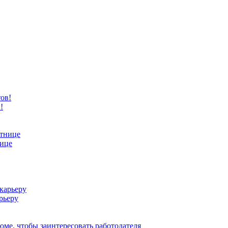
!
нице
рьеру