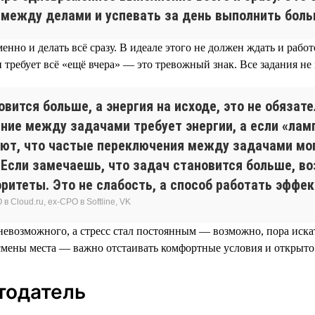
 между делами и успевать за день выполнить боль
менно и делать всё сразу. В идеале этого не должен ждать и рабо
 и требует всё «ещё вчера» — это тревожный знак. Все задания 
вится больше, а энергия на исходе, это не обязате
ие между задачами требует энергии, а если «ламп
ают, что частые переключения между задачами мог
 Если замечаешь, что задач становится больше, в
ритеты. Это не слабость, а способ работать эффек
 Cloud.ru, ex-CPO в Softline, VK
 невозможного, а стресс стал постоянным — возможно, пора иск
а смены места — важно отстаивать комфортные условия и открыт
тодатель