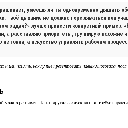
прашивает, умеешь ли ты одновременно дышать обе
и: твоё дыхание не должно перерываться или учащ
вом задач?» лучше привести конкретный пример. «
и, а расставляю приоритеты, группирую похожие и
 не гонка, а искусство управлять рабочим процесс
оты или понять, как лучше презентовать навык многозадачност
ь
й можно развивать. Как и другие софт-скилы, он требует практи