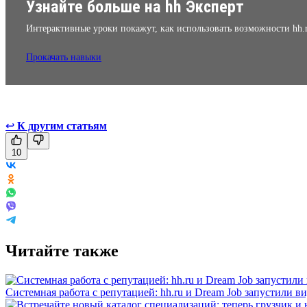
Узнайте больше на hh Эксперт
Интерактивные уроки покажут, как использовать возможности hh.
Прокачать навыки
↩
К другим статьям
10
Читайте также
Системная работа с репутацией: hh.ru и Dream Job запустили в