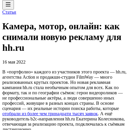
Статьи
Камера, мотор, онлайн: как
снимали новую рекламу для
hh.ru
16 мая 2022
В «портфолио» каждого из участников этого проекта — hh.ru,
агентства Action и продакшн-студии FilmWay — много
реализованных крутых проектов. Но новая рекламная
кампания hh.ru стала необычным опытом для всех. Как по
формату, так и по географии съёмок: герои видеороликов —
не профессиональные актёры, а люди совершенно иных
профессий, живущие в разных концах страны. В основе
сценария — их реальные истории поиска работы, которые
отобрали из более чем тринадцати тысяч заявок
. А ещё
руководитель b2c-направления hh.ru Екатерина Колесникова,
отвечающая за реализацию проекта, подключалась к съёмкам
дистанционно.