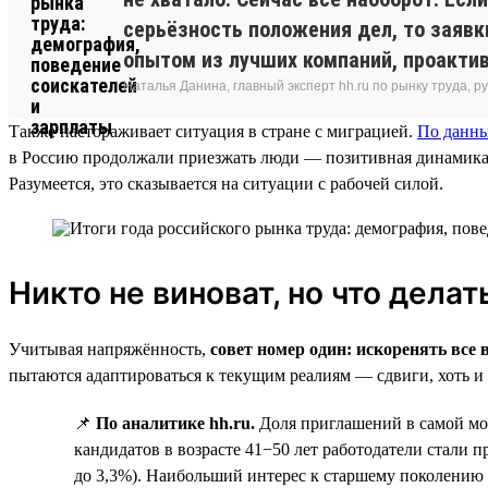
серьёзность положения дел, то заявк
опытом из лучших компаний, проакти
Наталья Данина, главный эксперт hh.ru по рынку труда,
Также настораживает ситуация в стране с миграцией.
По данн
в Россию продолжали приезжать люди — позитивная динамика со
Разумеется, это сказывается на ситуации с рабочей силой.
Никто не виноват, но что делат
Учитывая напряжённость,
совет номер один: искоренять вс
пытаются адаптироваться к текущим реалиям — сдвиги, хоть и 
📌
По аналитике hh.ru.
Доля приглашений в самой мол
кандидатов в возрасте 41−50 лет работодатели стали пр
до 3,3%). Наибольший интерес к старшему поколению