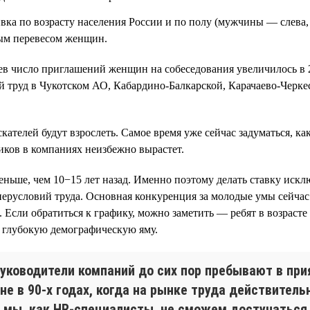
ивка по возрасту населения России и по полу (мужчины — слева
рым перевесом женщин.
ев число приглашений женщин на собеседования увеличилось в 2
й труд в Чукотском АО, Кабардино-Балкарской, Карачаево-Черке
лей будут взрослеть. Самое время уже сейчас задуматься, как 
иков в компаниях неизбежно вырастет.
а меньше, чем 10−15 лет назад. Именно поэтому делать ставку и
уперусловий труда. Основная конкуренция за молодые умы сейчас
 Если обратиться к графику, можно заметить — ребят в возрасте 
е глубокую демографическую яму.
уководители компаний до сих пор пребывают в при
не в 90-х годах, когда на рынке труда действител
ли мы, как HR-специалисты, не сможем достучаться