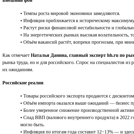
Внешний фон
• Темпы роста мировой экономики замедляются.
• Инфляция приближается к историческому максимуму
• Растут риски финансовой нестабильности и глобально
• На энергетических рынках высокая волатильность, т
• Объём вакансий растёт, вопреки прогнозам, при ми
Как отмечает
Наталья Данина, главный эксперт hh.ru по ры
рынка труда, но и для российского. Спрос на специалистов из
их ожиданиям.
Российские реалии
• Товары российского экспорта продаются с дисконто
• Объём импорта оказался выше ожиданий — бизнес при
• Более умеренное снижение производственной актив
• Спад ВВП (валового внутреннего продукта) в 2022 г
могло быть.
• Инфляция по итогам года составит 12−13% — и здесь