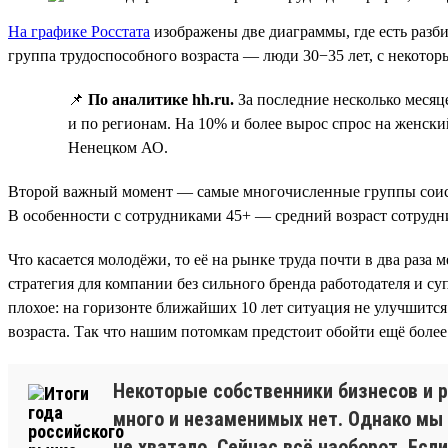
На графике Росстата
изображены две диаграммы, где есть разб
группа трудоспособного возраста — люди 30−35 лет, с некото
📌
По аналитике hh.ru.
За последние несколько месяц
и по регионам. На 10% и более вырос спрос на женски
Ненецком АО.
Второй важный момент — самые многочисленные группы соискате
В особенности с сотрудниками 45+ — средний возраст сотрудн
Что касается молодёжи, то её на рынке труда почти в два раз
стратегия для компании без сильного бренда работодателя и с
плохое: на горизонте ближайших 10 лет ситуация не улучшится.
возраста. Так что нашим потомкам предстоит обойти ещё боле
Некоторые собственники бизнесов и р
много и незаменимых нет. Однако мы 
не хватало. Сейчас всё наоборот. Ес