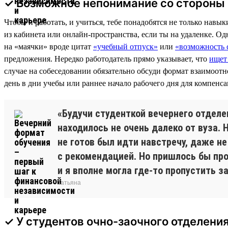
✓ Возможное непонимание со стороны
Чтобы и работать, и учиться, тебе понадобятся не только навы
из кабинета или онлайн-пространства, если ты на удаленке. Од
на «маячки» вроде цитат
«учебный отпуск»
или
«возможность 
предложения. Нередко работодатель прямо указывает, что
ищет 
случае на собеседовании обязательно обсуди формат взаимоотн
день в дни учебы или раннее начало рабочего дня для компенс
«Будучи студенткой вечернего отделе
находилось не очень далеко от вуза.
не готов был идти навстречу, даже 
с рекомендацией. Но пришлось бы про
и я вполне могла где-то пропустить з
Татьяна
✓ У студентов очно-заочного отделени