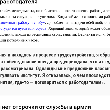
 работодателя
ки тайм-менеджмента, но и благосклонное отношение работодателя
нако и эта ситуация не тупиковая. Когда займешься поисками ра
совмещать работу и учебу»
. Для облегчения задачи вбей любую и
студентов вузов или ссузов
. Хороший знак, который может обозн
ошений, исходя из расписания своих занятий. Варианты могут б
ации потерянных часов.
ния и находясь в процессе трудоустройства, я обр
 На собеседовании всегда предупреждала, что я ст
не рассматривала. Однажды мне предложили классн
гуливать институт. Я отказалась, о чем впоследст
анятия, где-то — договориться с работодателем».
я нет отсрочки от службы в армии