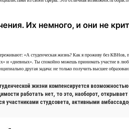
пециалистами из своей сферы. Это отличная возможность обраст
ения. Их немного, и они не кри
переживают: «А студенческая жизнь? Как я проживу без КВНов,
рних» и «дневных». Ты спокойно можешь принимать участие в лю
инципиально другая задача: не только получить высшее образова
студенческой жизни компенсируется возможностью 
имости работать нет, то это, наоборот, открывае
ся участниками студсовета, активными амбассадор