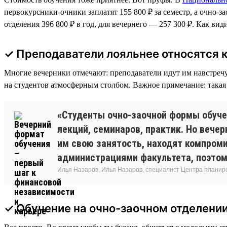
первокурсники-очники заплатят 155 800 ₽ за семестр, а очно-
отделения 396 800 ₽ в год, для вечернего — 257 300 ₽. Как вид
✓ Преподаватели лояльнее относятся 
Многие вечерники отмечают: преподаватели идут им навстречу. 
на студентов атмосферным столбом. Важное примечание: такая 
«Студенты очно-заочной формы обуче
лекций, семинаров, практик. Но веч
им свою занятость, находят компроми
администрациями факультета, поэтому
Илья Назаров, Илья Назаров, специалист Центра планир
✓ Обучение на очно-заочном отделени