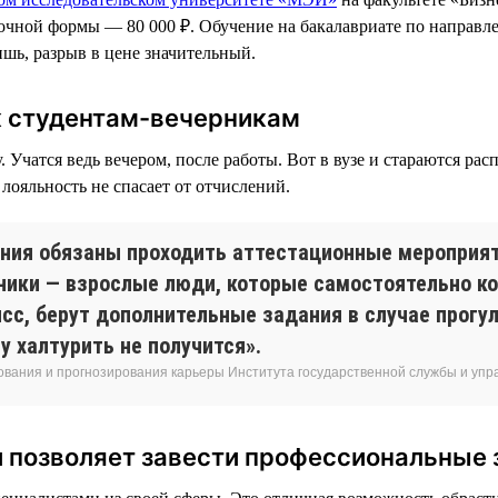
заочной формы — 80 000 ₽. Обучение на бакалавриате по направ
ишь, разрыв в цене значительный.
к студентам-вечерникам
Учатся ведь вечером, после работы. Вот в вузе и стараются расп
лояльность не спасает от отчислений.
ния обязаны проходить аттестационные мероприяти
ерники — взрослые люди, которые самостоятельно 
сс, берут дополнительные задания в случае прогу
 халтурить не получится».
ования и прогнозирования карьеры Института государственной службы и уп
и позволяет завести профессиональные