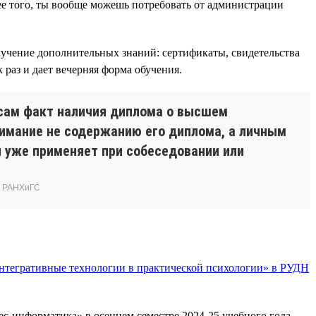
лее того, ты вообще можешь потребовать от администрации
учение дополнительных знаний: сертификаты, свидетельства
раз и дает вечерняя форма обучения.
т сам факт наличия диплома о высшем
нимание не содержанию его диплома, а личным
и уже применяет при собеседовании или
) РАНХиГС
нтегративные технологии в практической психологии» в РУДН
ес-информатика» в осеннем семестре 2024-25 учебного года