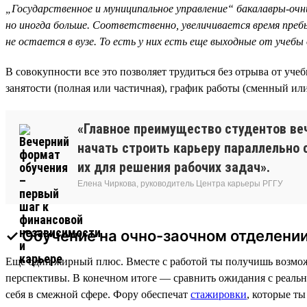
„Государственное и муниципальное управление“ бакалавры-очники
но иногда больше. Соответственно, увеличивается время пребыв
не остается в вузе. То есть у них есть еще выходные от учебы
В совокупности все это позволяет трудиться без отрыва от уче
занятости (полная или частичная), график работы (сменный или
«Главное преимущество студентов ве
начать строить карьеру параллельно 
их для решения рабочих задач».
Елена Чиркова, руководитель Центра карьеры РГГУ
✓ Обучение на очно-заочном отделени
Еще один жирный плюс. Вместе с работой ты получишь возможн
перспективы. В конечном итоге — сравнить ожидания с реальн
себя в смежной сфере. Фору обеспечат
стажировки
, которые т