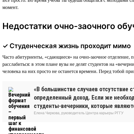
Все просто. Во время учебы ты будешь общаться с молодыми с
момент.
Недостатки очно-заочного обуч
✓ Студенческая жизнь проходит мимо
Часто абитуриенты, «сдающиеся» на очно-заочное отделение, 
расслабиться: в этом плане вузы не делят студентов на «вече
человека на них просто не останется времени. Перед тобой пр
«В большинстве случаев отсутствие 
определенный доход. Если же необход
студенты-вечерники, которые являют
Елена Чиркова, руководитель Центра карьеры РГГУ