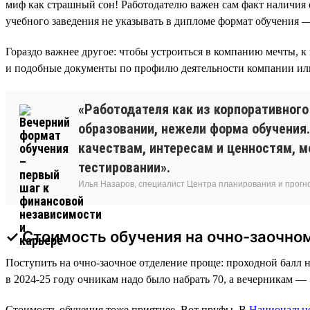
миф как страшный сон! Работодателю важен сам факт наличия о
учебного заведения не указывать в дипломе формат обучения 
Гораздо важнее другое: чтобы устроиться в компанию мечты,
и подобные документы по профилю деятельности компании или 
«Работодателя как из корпоративного
образовании, нежели форма обучения.
качествам, интересам и ценностям, м
тестировании».
Илья Назаров, специалист Центра планирования и прогн
✓ Стоимость обучения на очно-заочном
Поступить на очно-заочное отделение проще: проходной балл 
в 2024-25 году очникам надо было набрать 70, а вечерникам — 
Стоимость обучения тоже приятнее. Вот пруфы. В
Национально