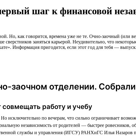
первый шаг к финансовой неза
й. Но, как говорится, времена уже не те. Очно-заочный (или ве
е сверстников заняться карьерой. Неудивительно, что некоторые
кате». Информация пригодится, если этот год для тебя — выпус
о-заочном отделении. Собрали
 совмещать работу и учебу
ь. Но исключительно по вечерам, что сильно ограничивает возмо
ериальную независимость от родителей — быстрее ровесников, 
ственной службы и управления (ИГСУ) РАНХиГС Илья Назаров 