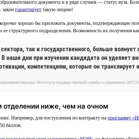
бразовательного документа и в ряде случаев — статус вуза. Бо
— закон
гарантирует
такую опцию!
 к корочке хорошо бы приложить документы, подтверждающие пол
ее структурного подразделения. Возможность их получения как 
 сектора, так и государственного, больше волнуе
 В наши дни при изучении кандидата он уделяет в
отивации, компетенциям, которые он транслирует 
озирования карьеры Института государственной службы и управления (ИГСУ
 отделении ниже, чем на очном
ниже. Например, для поступления по контракту на
программу «И
50 баллов.
м исследовательском университете «МЭИ»
на факультете «Бизн