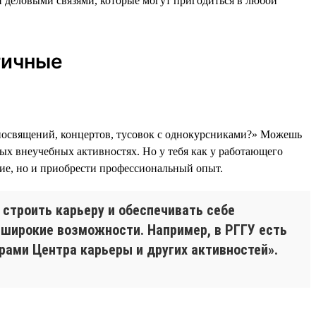
и деловыми связями, которые могут пригодиться в любой
тичные
 посвящений, концертов, тусовок с однокурсниками?» Можешь
бых внеучебных активностях. Но у тебя как у работающего
ние, но и приобрести профессиональный опыт.
строить карьеру и обеспечивать себе
т широкие возможности. Например, в РГГУ есть
ами Центра карьеры и других активностей».