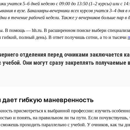
 учатся 5–6 дней неделю с 09:00 до 13:50 (1–2 курсы) или с 14:0
ания в вузе. Бакалавры-вечерники всех курсов учатся 3–4 дня в н
 дни в течение рабочей недели. Также у вечерников больше пар в
бы. В помощь — hh.ru. В расширенном поиске выбери специализац
 гибкий, полный день). В ответ получишь сотни, а то и тысячи
п
чернего отделения перед очниками заключается ка
с учебой. Они могут сразу закреплять получаемые 
и дает гибкую маневренность
ость присмотреться к выбранной профессии: изучить особеннос
остью и понять, на правильном ли ты пути. Если почувствуешь,
ы сможешь проходить параллельно с учебой. У очников, как ты д