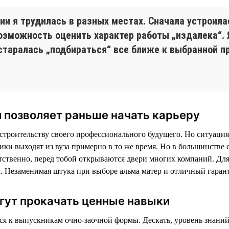
ии я трудилась в разных местах. Сначала устроил
возможность оценить характер работы „издалека“.
 старалась „подбираться“ все ближе к выбранной пр
 позволяет раньше начать карьеру
троительству своего профессионального будущего. Но ситуация 
ники выходят из вуза примерно в то же время. Но в большинстве 
тственно, перед тобой открываются двери многих компаний. Дл
. Незаменимая штука при выборе альма матер и отличный гаран
гут прокачать ценные навыки
тся к выпускникам очно-заочной формы. Дескать, уровень знаний