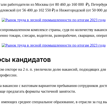
ли работодатели из Москвы (от 80 460 до 160 000 ₽), Петербурга
рдловской (от 56 400 до 102 550 ₽) и Нижегородской (от 50 000 до
сопромышленном комплексе страны, судя по количеству ваканси
менно токари, слесари, водители, разнорабочие, сварщики, опе
осы кандидатов
ом секторе на 2 п. п. увеличили долю вакансий, подходящих для
профессии.
да вакансии с вахтовым вариантом пребывания сотрудников достиг
аще предлагать форматы частичной занятости.
, имеющих среднее специальное образование, в отрасли за год выро