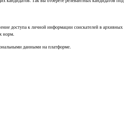
щих кандидатов. Так вы отберёте релевантных кандидатов под
нение доступа к личной информации соискателей в архивных
х норм.
рсональными данными на платформе.