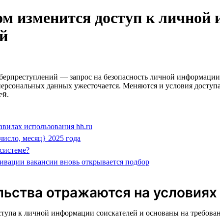
вом изменится доступ к личной
й
иберпреступлений — запрос на безопасность личной информации 
персональных данных ужесточается. Меняются и условия доступа 
ей.
авилах использования hh.ru
число, месяц} 2025 года
-системе?
рхивации вакансии вновь открывается подбор
ьства отражаются на условиях 
ступа к личной информации соискателей и основаны на требован