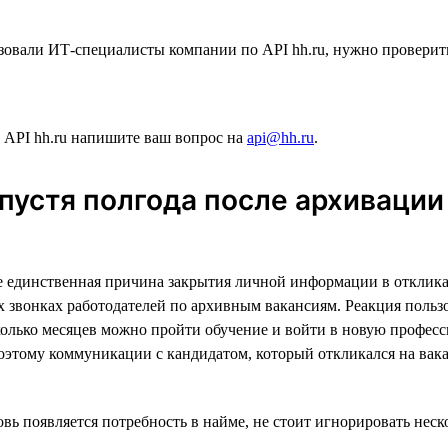
анизовали ИТ-специалисты компании по API hh.ru, нужно провер
 API hh.ru напишите ваш вопрос на
api@hh.ru
.
спустя полгода после архиваци
 единственная причина закрытия личной информации в откликах
х звонках работодателей по архивным вакансиям. Реакция пользо
сколько месяцев можно пройти обучение и войти в новую профес
этому коммуникации с кандидатом, который откликался на вака
вь появляется потребность в найме, не стоит игнорировать неск