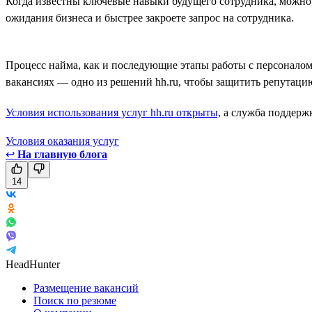
Когда известны ключевые навыки будущего сотрудника, можно 
ожидания бизнеса и быстрее закроете запрос на сотрудника.
Процесс найма, как и последующие этапы работы с персонало
вакансиях — одно из решений hh.ru, чтобы защитить репутаци
Условия использования услуг hh.ru открыты,
а служба поддержк
Условия оказания услуг
↩
На главную блога
14
HeadHunter
Размещение вакансий
Поиск по резюме