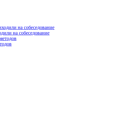
одили на собеседование
етодов