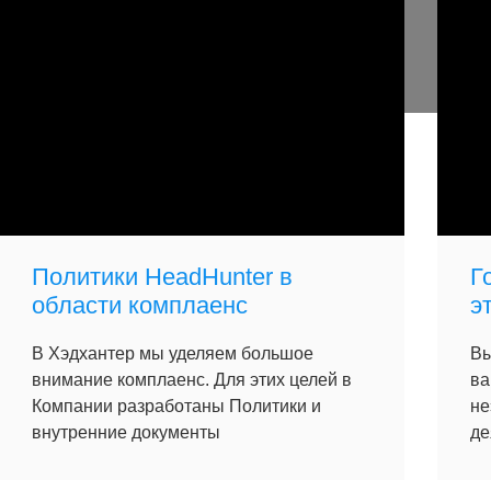
Политики HeadHunter в
Г
области комплаенс
э
В Хэдхантер мы уделяем большое
Вы
внимание комплаенс. Для этих целей в
ва
Компании разработаны Политики и
не
внутренние документы
де