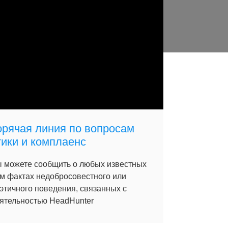
орячая линия по вопросам
тики и комплаенс
 можете сообщить о любых известных
м фактах недобросовестного или
этичного поведения, связанных с
ятельностью HeadHunter