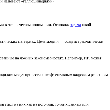
бки называют «галлюцинациями».
ами в человеческом понимании. Основная
задача
такой
стических паттернах. Цель модели — создать грамматически
нованные на ложных закономерностях. Например, ИИ может
кандидата могут привести к неэффективным кадровым решениям
агаться на них как на источник точных данных или