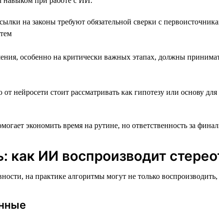
 навыком при работе с ИИ.
сылки на законы требуют обязательной сверки с первоисточни
стем
ния, особенно на критически важных этапах, должны принимать
т нейросети стоит рассматривать как гипотезу или основу для
помогает экономить время на рутине, но ответственность за фина
: как ИИ воспроизводит стере
ности, на практике алгоритмы могут не только воспроизводить
анные