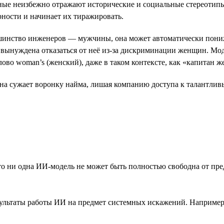
ные неизбежно отражают исторические и социальные стереотипы
ности и начинает их тиражировать.
ольшинство инженеров — мужчины, она может автоматически по
ынуждена отказаться от неё из-за дискриминации женщин. Модель
ово woman’s (женский), даже в таком контексте, как «капитан 
она сужает воронку найма, лишая компанию доступа к талантли
то ни одна ИИ-модель не может быть полностью свободна от пре
ультаты работы ИИ на предмет системных искажений. Например