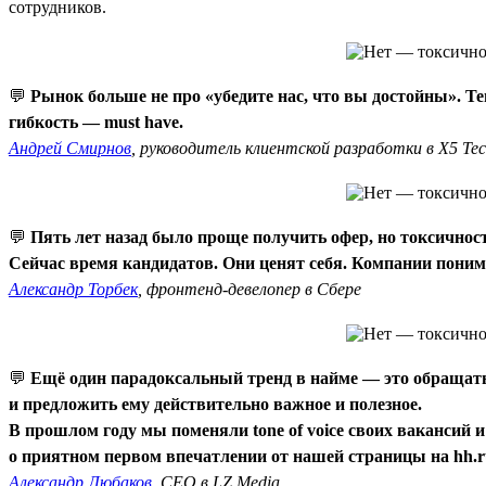
сотрудников.
💬
Рынок больше не про «убедите нас, что вы достойны». Т
гибкость — must have.
Андрей Смирнов
, руководитель клиентской разработки в X5 Te
💬
Пять лет назад было проще получить офер, но токсично
Сейчас время кандидатов. Они ценят себя. Компании понима
Александр Торбек
, фронтенд-девелопер в Сбере
💬
Ещё один парадоксальный тренд в найме — это обращать 
и предложить ему действительно важное и полезное.
В прошлом году мы поменяли tone of voice своих вакансий 
о приятном первом впечатлении от нашей страницы на hh.r
Александр Любаков
, CEO в LZ.Media