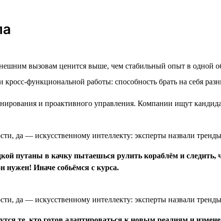
ла
внешним вызовам ценится выше, чем стабильный опыт в одной о
 кросс-функциональной работы: способность брать на себя разн
нирования и проактивного управления. Компании ищут кандида
одкой путаны в качку пытаешься рулить кораблём и следить, 
н нужен! Иначе собьёмся с курса.
утся те, кто готов адаптироваться к новым реалиям и измен