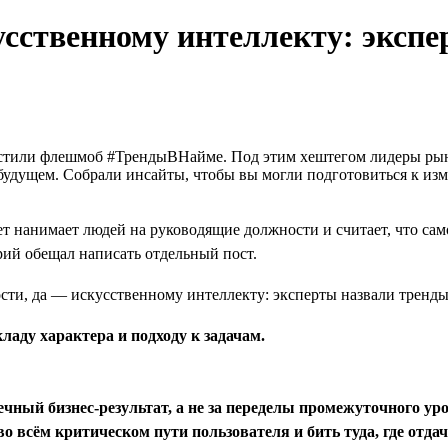
усственному интеллекту: эксп
апустили флешмоб #ТрендыВНайме. Под этим хештегом лидеры р
дущем. Собрали инсайты, чтобы вы могли подготовиться к изме
ет нанимает людей на руководящие должности и считает, что са
ий обещал написать отдельный пост.
кладу характера и подходу к задачам.
ечный бизнес-результат, а не за переделы промежуточного ур
 всём критическом пути пользователя и бить туда, где отда