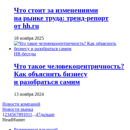
Что стоит за изменениями
на рынке труда: тренд-репорт
от hh.ru
18 ноября 2025
HR-беседы
Что такое человеко­центричность?
Как объяснить бизнесу
и разобраться самим
13 ноября 2024
Новости компаний
Новости рынка
1
2
3
4
5
6
7
8
9
10
11
...
47
дальше
HeadHunter
Размещение вакансий