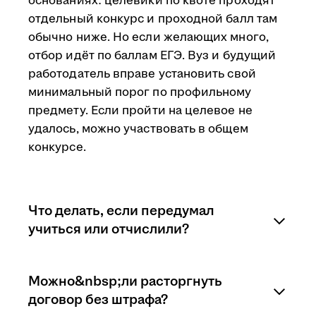
основаниях: целевики по квоте проходят
отдельный конкурс и проходной балл там
обычно ниже. Но если желающих много,
отбор идёт по баллам ЕГЭ. Вуз и будущий
работодатель вправе установить свой
минимальный порог по профильному
предмету. Если пройти на целевое не
удалось, можно участвовать в общем
конкурсе.
Что делать, если передумал
учиться или отчислили?
Последствия зависят от того, на каком
Можно&nbsp;ли расторгнуть
этапе учащийся расторгает договор.
договор без штрафа?
Перевод на другую специальность,