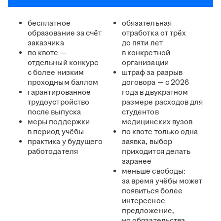
бесплатное
обязательная
образование за счёт
отработка от трёх
заказчика
до пяти лет
по квоте —
в конкретной
отдельный конкурс
организации
с более низким
штраф за разрыв
проходным баллом
договора — с 2026
гарантированное
года в двукратном
трудоустройство
размере расходов для
после выпуска
студентов
меры поддержки
медицинских вузов
в период учёбы
по квоте только одна
практика у будущего
заявка, выбор
работодателя
приходится делать
заранее
меньше свободы:
за время учёбы может
появиться более
интересное
предложение,
но обязательства