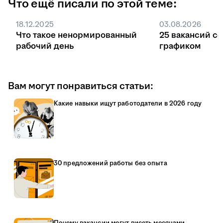
Что ещё писали по этой теме:
Без квоты поступление идёт на общих
основаниях, заказчиком может быть любая
18.12.2025
03.08.2026
компания или ИП, а договор заключают в
Что такое ненормированный
25 вакансий с
любой момент обучения.
рабочий день
графиком
Вам могут понравиться статьи:
Какие навыки ищут работодатели в 2026 году
30 предложений работы без опыта
Почему вакансии могут висеть месяцами