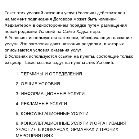
Текст этих условий оказания услуг (Условия) действителен
на момент подписания Договора может быть изменен
Хэдхантером в одностороннем порядке путем размещения
новой редакции Условий на Сайте Хэдхантера.
В Условиях используются заголовки, обозначающие название
услуги. Эти заголовки дают названия разделам, в которых
описываются условия оказания услуг.
В Условиях используются ссылки на пункты, состоящие только
из цифр. Такие ссылки ведут на пункты этих Условий.
1. ТЕРМИНЫ И ОПРЕДЕЛЕНИЯ
2. ОБЩИЕ УСЛОВИЯ
3. ИНФОРМАЦИОННЫЕ УСЛУГИ
1.1. Хэдхантер, или
Хэдхантер, ООО
4. РЕКЛАМНЫЕ УСЛУГИ
HeadHunter, или
«Хэдхантер», ИНН
2.1. Типы и статусы регистрации
5. КОНСУЛЬТАЦИОННЫЕ УСЛУГИ
Исполнитель
7718620740, адрес:
Типы регистрации
3.1. Предоставление доступа к базе данных
2.2. Активация услуг
6. КОНСУЛЬТАЦИОННЫЕ УСЛУГИ И ОРГАНИЗАЦИЯ
125047, г. Москва,
резюме с предложениями Соискателей
Описание и активация
УЧАСТИЯ В КОНКУРСАХ, ЯРМАРКАХ И ПРОЧИХ
2.1.1. Заказчику может быть присвоен один
4.0. Общие условия оказания рекламных услуг
внутригородская
о трудоустройстве с возможностью просмотра
МЕРОПРИЯТИЯХ
из Типов регистраций.
территория
4.0.1. Хэдхантер оказывает Заказчику услугу