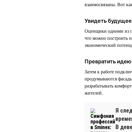
взаимосвязаны. Вот как
Увидеть будущее
Оценщики одними из п
что можно построить на
экономический потенц
Превратить идею 
Затем к работе подклю
продумываются фасады
разрабатывать комфор
жителей.
Я сле
време
В дев