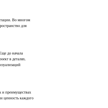
атации. Во многом
ространство для
Еще до начала
оект в деталях.
визуализаций
х и преимуществах
ли ценность каждого