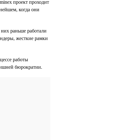
Sminex проект проходит
ьнейшем, когда они
 них раньше работали
ендеры, жесткие рамки
оцессе работы
лишней бюрократии.