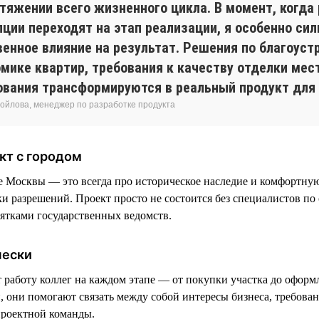
отяжении всего жизненного цикла. В момент, когда
пции переходят на этап реализации, я особенно си
енное влияние на результат. Решения по благоустр
омике квартир, требования к качеству отделки мес
ования трансформируются в реальный продукт для 
ойлова, менеджер по разработке продукта
кт с городом
е Москвы — это всегда про историческое наследие и комфортную
ки разрешений. Проект просто не состоится без специалистов по
сятками государственных ведомств.
чески
аботу коллег на каждом этапе — от покупки участка до оформ
, они помогают связать между собой интересы бизнеса, требован
проектной команды.