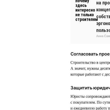
на пр
конце
собств
эргон
польз
Анна Сам
Согласовать прое
Строительство в центр
А значит, нужны десят
которые работают с де
Защитить юриди
Юристы сопровождают р
с покупателем. По сути
и ежедневную работу 