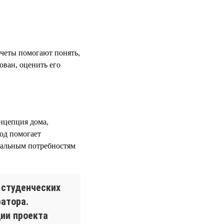
четы помогают понять,
ован, оценить его
онцепция дома,
од помогает
еальным потребностям
 студенческих
атора.
ции проекта