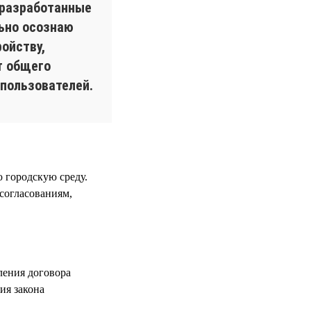
 разработанные
льно осознаю
ойству,
т общего
пользователей.
 городскую среду.
 согласованиям,
ления договора
ия закона