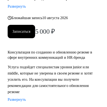
• разработать стратегию поиска работы или роста внутри
Развернуть
вашей компании
• помочь разобраться с нюансами работы по этим
Ближайшая запись
10 августа 2026
направлениями и с тем, как это устроено в различных
5 000
₽
компаниях и отраслях
Записаться
• проанализировать ваше текущее резюме и дать советы
Кому могу помочь:
Консультация по созданию и обновлению резюме в
• специалистам, которые хотят развиваться в сфере
сфере внутренних коммуникаций и HR-бренда
внутренних коммуникаций, HR-бренда, корпоративных
Услуга подойдет специалистам уровня junior или
мероприятий, комьюнити-менеджмента
middle, которые не уверены в своем резюме и хотят
• тем, кто хочет сменить карьерный трек и перейти во
усилить его. На консультации вы получите
внутриком, HR-бренд и корпоративный ивент
рекомендации для самостоятельного обновления
• специалистам уровня Junior и Middle: внутренние
резюме
коммуникации, HR-бренд, event-менеджер
Развернуть