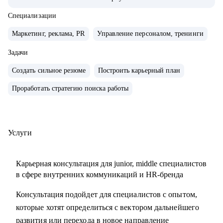
компаниях с нуля, создавал и внедрял EVP, и новые
концепции бренда работодателя
Специализации
• организовывал различные мероприятия от 10 до 1000
Маркетинг, реклама, PR
Управление персоналом, тренинги
человек для внешних и внутренних участников
• сейчас развиваю бренд работодателя в лидере HR-tech
Задачи
России.
Создать сильное резюме
Построить карьерный план
• спикер профильных конференций и эксперт в области
Проработать стратегию поиска работы
развития HR-бренда
С чем помогу:
• сформулировать карьерную цель и разработать план для
Услуги
ее достижения
• определить ваши сильные стороны и навыки,
Карьерная консультация для junior, middle специалистов
необходимые для достижения этой цели
в сфере внутренних коммуникаций и HR-бренда
• подготовиться к карьерному переходу в сферу
Консультация подойдет для специалистов с опытом,
внутренних коммуникаций, HR-бренда или
которые хотят определиться с вектором дальнейшего
корпоративного event-менеджера, особенно в ИТ-сферу
развития или перехода в новое направление
• подготовить или переработать кейсы для поиска работы