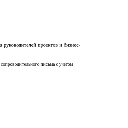
 направления в Сбере.
я руководителей проектов и бизнес-
 сопроводительного письма с учетом
в ИТ.
бовать себя в новой специальности.
 чего начать.