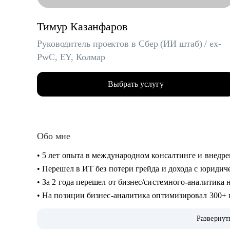
Тимур Казанфаров
Руководитель проектов в Сбер (ИИ штаб) / ex-
PwC, EY, Колмар
Выбрать услугу
Обо мне
• 5 лет опыта в международном консалтинге и внедр
• Перешел в ИТ без потери грейда и дохода с юриди
• За 2 года перешел от бизнес/системного-аналитика
• На позиции бизнес-аналитика оптимизировал 300+
холдингов.
Развернут
• Руководил проектом автоматизации бизнеса на 3000