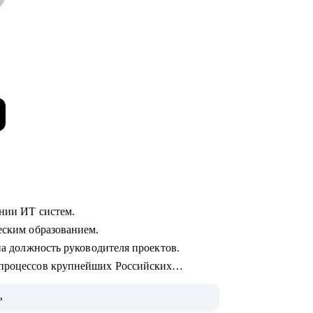
ении ИТ систем.
ческим образованием.
 на должность руководителя проектов.
 процессов крупнейших Российских
ь
 пользователей.