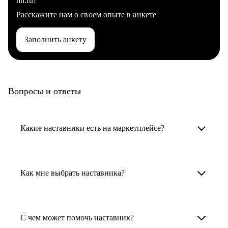
hh.ru?
Расскажите нам о своем опыте в анкете
Заполнить анкету
Вопросы и ответы
Какие наставники есть на маркетплейсе?
Карьерные наставники — это HR-
специалисты, карьерные консультанты,
Как мне выбрать наставника?
психологи, резюмерайтеры и менторы.
Умный поиск поможет в три клика выбрать
Менторы работают в ИТ, дизайне, других
наставника для достижения вашей цели.
С чем может помочь наставник?
узкоспециализированных сферах. Они