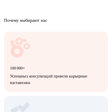
хочет зарабатывать более творческим трудом, в том числе не в
найме
• художникам, которые хотят поменять направление: перейти
из 2D в 3D, из игровой графики в моушен, и т.д.
Почему выбирают нас
• всем, кто хочет внедрить инструменты искусственного
интеллекта в свои творческие и бизнес-процессы
100 000+
Успешных консультаций провели карьерные
наставники