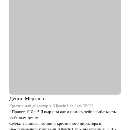
лежит ваш запрос – в действиях или в мышлении.
С чем помогу:
• С профессиональной самоидентификацией в любом
возрасте.
• Найти работу (после долгого перерыва, после обучения, в
возрасте 40+ и пр.).
• Составить резюме, которое действительно работает.
• Подготовиться к собеседованию с HR и нанимающим
менеджером.
• Сделать выбор из нескольких вариантов.
• Перейти на фриланс или запустить параллельную карьеру.
• Справиться с выгоранием и синдромом самозванца,
пережить карьерные травмы и кризисы (увольнение,
токсичные коллеги, руководители).
• Поставить цели, которые работают на вас.
Денис
Мерзлов
Кому могу помочь:
Креативный директор в XReady Lab / ex-КРОК
Специалистам и профессионалам разного уровня по
• Привет, Я Ден! Я шарю за арт и помогу тебе зарабатывать
направлениям:
любимым делом.
• Продажи
Сейчас занимаю позицию креативного директора в
• Рекрутмент и HR
международной компании XReady Lab - мы входим в ТОП-3