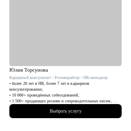
Юлия
Торсунова
Карьерный консультант / Резюмерайтер / HR-менеджер
• более 20 лет в HR, более 7 лет в карьерном
консультировании;
• 10 000+ проведённых собеседований;
• 1 500+ продающих резюме и сопроводительных писем;
• 1 700+ часов карьерных консультаций;
Выбрать услугу
• высшее психологическое образование + различные HR-
курсы;
• 5+ лет на rabota.by (карьерные консультации, статьи,
вебинары);