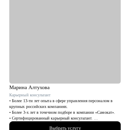
• первая работа у молодых специалистов, когда опыта совсем
нет
• выбор среди нескольких вариантов развития карьеры
• подготовка к собеседованию и самопрезентации
Кому могу помочь:
Как молодым специалистам, так и руководителям в сферах:
• медицина (не фарма)
• образование
• психология
• бьюти-индустрия (индустрия красоты)
• HR ( управление персоналом)
• административный персонал
• продажи
• спорт
Марина
Алтухова
• HoReCa (индустрия гостеприимства)
Карьерный консультант
• туризм
• Более 13-ти лет опыта в сфере управления персоналом в
крупных российских компаниях.
• Более 3-х лет в точечном подборе в компании «Самокат».
• Сертифицированный карьерный консультант.
• 400 + часов карьерных консультаций.
Выбрать услугу
• 3000+ проведенных собеседований.