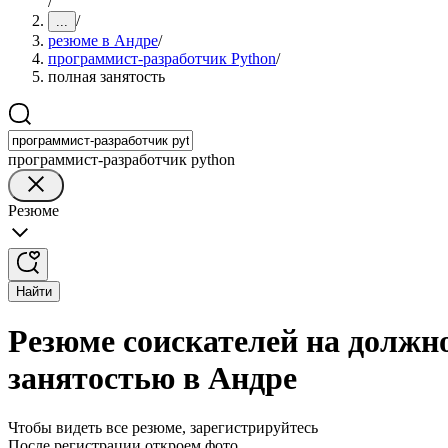
/
/
...
резюме в Андре
/
программист-разработчик Python
/
полная занятость
программист-разработчик python
Резюме
Найти
Резюме соискателей на должн
занятостью в Андре
Чтобы видеть все резюме, зарегистрируйтесь
После регистрации откроем фото