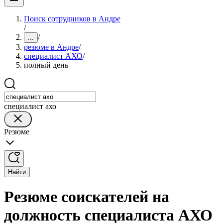
Поиск сотрудников в Андре
/
/
...
резюме в Андре
/
специалист АХО
/
полный день
специалист ахо
Резюме
Найти
Резюме соискателей на
должность специалиста АХО