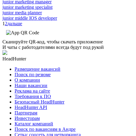
junior marketing manager
junior marketing specialist
junior media planner
junior middle IOS developer
1
2
дальше
Сканируйте QR-код, чтобы скачать приложение
И чаты с работодателями всегда будут под рукой
HeadHunter
Размещение вакансий
Поиск по резюме
О компании
Наши вакансии
Реклама на сайте
Требования к ПО
Безопасный HeadHunter
HeadHunter API
Партнерам
Инвесторам
Каталог компаний
Поиск по вакансиям в Андре
Сетка: соцсеть для нетворкинга