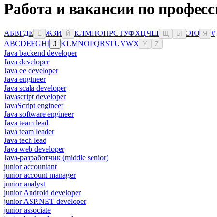
Работа и вакансии по професс
А
Б
В
Г
Д
Е
Ж
З
И
К
Л
М
Н
О
П
Р
С
Т
У
Ф
Х
Ц
Ч
Ш
Э
Ю
#
Ё
Й
Щ
Ы
Я
A
B
C
D
E
F
G
H
I
K
L
M
N
O
P
Q
R
S
T
U
V
W
X
J
Y
Z
Java backend developer
Java developer
Java ee developer
Java engineer
Java scala developer
Javascript developer
JavaScript engineer
Java software engineer
Java team lead
Java team leader
Java tech lead
Java web developer
Java-разработчик (middle senior)
junior accountant
junior account manager
junior analyst
junior Android developer
junior ASP.NET developer
junior associate