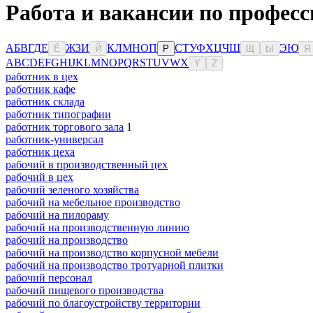
Работа и вакансии по професс
А
Б
В
Г
Д
Е
Ж
З
И
К
Л
М
Н
О
П
С
Т
У
Ф
Х
Ц
Ч
Ш
Э
Ю
Ё
Й
Р
Щ
Ы
Я
A
B
C
D
E
F
G
H
I
J
K
L
M
N
O
P
Q
R
S
T
U
V
W
X
Y
Z
работник в цех
работник кафе
работник склада
работник типографии
работник торгового зала
1
работник-универсал
работник цеха
рабочий в производственный цех
рабочий в цех
рабочий зеленого хозяйства
рабочий на мебельное производство
рабочий на пилораму
рабочий на производственную линию
рабочий на производство
рабочий на производство корпусной мебели
рабочий на производство тротуарной плитки
рабочий персонал
рабочий пищевого производства
рабочий по благоустройству территории