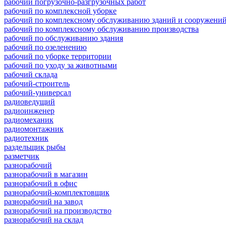
рабочий погрузочно-разгрузочных работ
рабочий по комплексной уборке
рабочий по комплексному обслуживанию зданий и сооружени
рабочий по комплексному обслуживанию производства
рабочий по обслуживанию здания
рабочий по озеленению
рабочий по уборке территории
рабочий по уходу за животными
рабочий склада
рабочий-строитель
рабочий-универсал
радиоведущий
радиоинженер
радиомеханик
радиомонтажник
радиотехник
раздельщик рыбы
разметчик
разнорабочий
разнорабочий в магазин
разнорабочий в офис
разнорабочий-комплектовщик
разнорабочий на завод
разнорабочий на производство
разнорабочий на склад