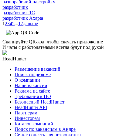
разнорабочий на стройку
разработчик
разработчик 1C
разработчик Axapta
1
2
3
4
5
...
17
дальше
Сканируйте QR-код, чтобы скачать приложение
И чаты с работодателями всегда будут под рукой
HeadHunter
Размещение вакансий
Поиск по резюме
О компании
Наши вакансии
Реклама на сайте
Требования к ПО
Безопасный HeadHunter
HeadHunter API
Партнерам
Инвесторам
Каталог компаний
Поиск по вакансиям в Андре
Сетка: соцсеть для нетворкинга