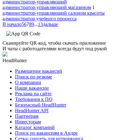
администратор-управляющий
администратор-управляющий магазином
1
администратор-управляющий салоном красоты
администратор учебного процесса
В начало
5
6
7
8
9
...
13
дальше
Сканируйте QR-код, чтобы скачать приложение
И чаты с работодателями всегда будут под рукой
HeadHunter
Размещение вакансий
Поиск по резюме
О компании
Наши вакансии
Реклама на сайте
Требования к ПО
Безопасный HeadHunter
HeadHunter API
Партнерам
Инвесторам
Каталог компаний
Поиск по вакансиям в Андре
Сетка: соцсеть для нетворкинга