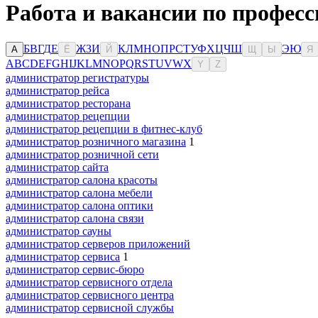
Работа и вакансии по професс
Б
В
Г
Д
Е
Ж
З
И
К
Л
М
Н
О
П
Р
С
Т
У
Ф
Х
Ц
Ч
Ш
Э
Ю
А
Ё
Й
Щ
Ы
Я
A
B
C
D
E
F
G
H
I
J
K
L
M
N
O
P
Q
R
S
T
U
V
W
X
Y
Z
администратор регистратуры
администратор рейса
администратор ресторана
администратор рецепции
администратор рецепции в фитнес-клуб
администратор розничного магазина
1
администратор розничной сети
администратор сайта
администратор салона красоты
администратор салона мебели
администратор салона оптики
администратор салона связи
администратор сауны
администратор серверов приложений
администратор сервиса
1
администратор сервис-бюро
администратор сервисного отдела
администратор сервисного центра
администратор сервисной службы