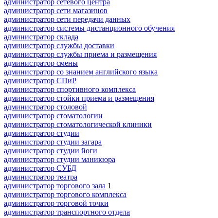
администратор сетевого центра
администратор сети магазинов
администратор сети передачи данных
администратор системы дистанционного обучения
администратор склада
администратор службы доставки
администратор службы приема и размещения
администратор смены
администратор со знанием английского языка
администратор СПиР
администратор спортивного комплекса
администратор стойки приема и размещения
администратор столовой
администратор стоматологии
администратор стоматологической клиники
администратор студии
администратор студии загара
администратор студии йоги
администратор студии маникюра
администратор СУБД
администратор театра
администратор торгового зала
1
администратор торгового комплекса
администратор торговой точки
администратор транспортного отдела