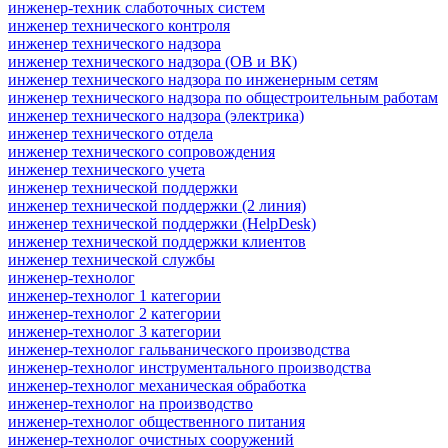
инженер-техник слаботочных систем
инженер технического контроля
инженер технического надзора
инженер технического надзора (ОВ и ВК)
инженер технического надзора по инженерным сетям
инженер технического надзора по общестроительным работам
инженер технического надзора (электрика)
инженер технического отдела
инженер технического сопровождения
инженер технического учета
инженер технической поддержки
инженер технической поддержки (2 линия)
инженер технической поддержки (HelpDesk)
инженер технической поддержки клиентов
инженер технической службы
инженер-технолог
инженер-технолог 1 категории
инженер-технолог 2 категории
инженер-технолог 3 категории
инженер-технолог гальванического производства
инженер-технолог инструментального производства
инженер-технолог механическая обработка
инженер-технолог на производство
инженер-технолог общественного питания
инженер-технолог очистных сооружений