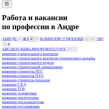
Работа и вакансии
по профессии в Андре
А
Б
В
Г
Д
Е
Ж
З
К
Л
М
Н
О
П
Р
С
Т
У
Ф
Х
Ц
Ч
Ш
Э
Ю
Ё
И
Й
Щ
Ы
#
Я
A
B
C
D
E
F
G
H
I
J
K
L
M
N
O
P
Q
R
S
T
U
V
W
X
Y
Z
инженер строительного контроля
инженер строительного контроля технического надзора
инженер строительного отдела
инженер строительной лаборатории
инженер-строитель ПГС
инженер-строитель ПТО
инженер строитель-технолог
инженер СХД
инженер ТГВ
инженер телеметрии
инженер-теплотехник
инженер-теплоэнергетик
инженер-тестировщик