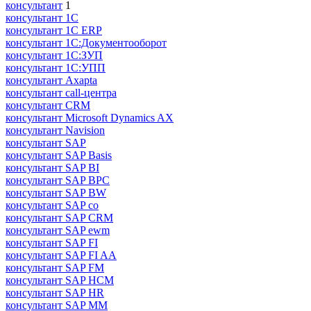
консультант
1
консультант 1С
консультант 1С ERP
консультант 1С:Документооборот
консультант 1С:ЗУП
консультант 1С:УПП
консультант Axapta
консультант call-центра
консультант CRM
консультант Microsoft Dynamics AX
консультант Navision
консультант SAP
консультант SAP Basis
консультант SAP BI
консультант SAP BPC
консультант SAP BW
консультант SAP co
консультант SAP CRM
консультант SAP ewm
консультант SAP FI
консультант SAP FI AA
консультант SAP FM
консультант SAP HCM
консультант SAP HR
консультант SAP MM