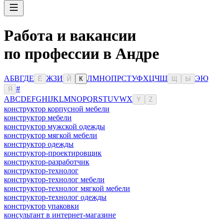
Работа и вакансии
по профессии в Андре
А
Б
В
Г
Д
Е
Ж
З
И
Л
М
Н
О
П
Р
С
Т
У
Ф
Х
Ц
Ч
Ш
Э
Ю
Ё
Й
К
Щ
Ы
#
Я
A
B
C
D
E
F
G
H
I
J
K
L
M
N
O
P
Q
R
S
T
U
V
W
X
Y
Z
конструктор корпусной мебели
конструктор мебели
конструктор мужской одежды
конструктор мягкой мебели
конструктор одежды
конструктор-проектировщик
конструктор-разработчик
конструктор-технолог
конструктор-технолог мебели
конструктор-технолог мягкой мебели
конструктор-технолог одежды
конструктор упаковки
консультaнт в интернет-мaгазине