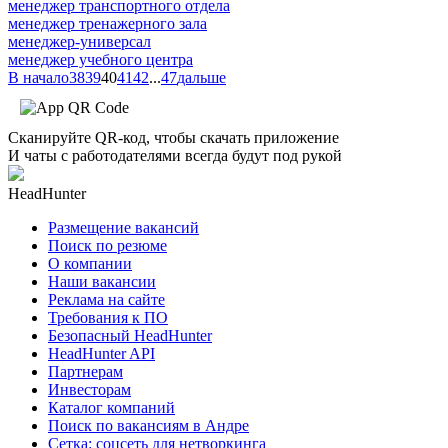
менеджер транспортного отдела
менеджер тренажерного зала
менеджер-универсал
менеджер учебного центра
В начало
38
39
40
41
42
...
47
дальше
Сканируйте QR-код, чтобы скачать приложение
И чаты с работодателями всегда будут под рукой
HeadHunter
Размещение вакансий
Поиск по резюме
О компании
Наши вакансии
Реклама на сайте
Требования к ПО
Безопасный HeadHunter
HeadHunter API
Партнерам
Инвесторам
Каталог компаний
Поиск по вакансиям в Андре
Сетка: соцсеть для нетворкинга