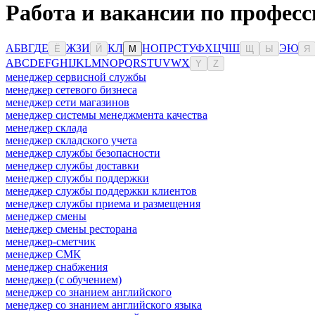
Работа и вакансии по професс
А
Б
В
Г
Д
Е
Ж
З
И
К
Л
Н
О
П
Р
С
Т
У
Ф
Х
Ц
Ч
Ш
Э
Ю
Ё
Й
М
Щ
Ы
Я
A
B
C
D
E
F
G
H
I
J
K
L
M
N
O
P
Q
R
S
T
U
V
W
X
Y
Z
менеджер сервисной службы
менеджер сетевого бизнеса
менеджер сети магазинов
менеджер системы менеджмента качества
менеджер склада
менеджер складского учета
менеджер службы безопасности
менеджер службы доставки
менеджер службы поддержки
менеджер службы поддержки клиентов
менеджер службы приема и размещения
менеджер смены
менеджер смены ресторана
менеджер-сметчик
менеджер СМК
менеджер снабжения
менеджер (с обучением)
менеджер со знанием английского
менеджер со знанием английского языка