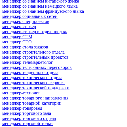
менеджер со знанием китайского языка
менеджер со знанием немецкого языка
менеджер со знанием французского языка
менеджер социальных сетей
менеджер спецпроектов
менеджер-стажер
менеджер-стажер в отдел продаж
менеджер СТМ
менеджер СТО
менеджер стола заказов
менеджер строительного отдела
менеджер строительных проектов
менеджер-телемаркетолог
менеджер телефонных переговоров
менеджер тендерного отдела
менеджер технического отдела
менеджер технического сервиса
менеджер технической поддержки
менеджер-технолог
менеджер товарного направления
менеджер товарной категории
менеджер-товаровед
менеджер торгового зала
менеджер торгового отдела
менеджер торговой точки