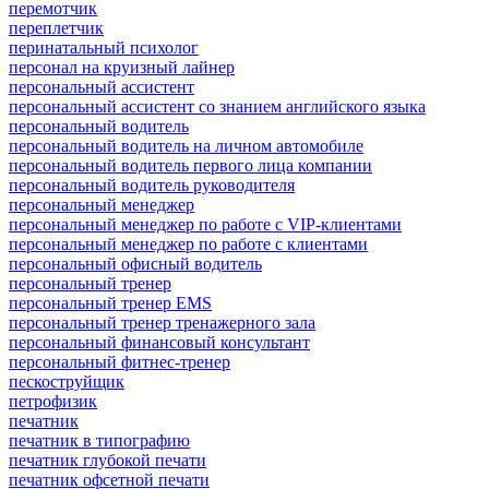
перемотчик
переплетчик
перинатальный психолог
персонал на круизный лайнер
персональный ассистент
персональный ассистент со знанием английского языка
персональный водитель
персональный водитель на личном автомобиле
персональный водитель первого лица компании
персональный водитель руководителя
персональный менеджер
персональный менеджер по работе с VIP-клиентами
персональный менеджер по работе с клиентами
персональный офисный водитель
персональный тренер
персональный тренер EMS
персональный тренер тренажерного зала
персональный финансовый консультант
персональный фитнес-тренер
пескоструйщик
петрофизик
печатник
печатник в типографию
печатник глубокой печати
печатник офсетной печати