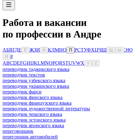
Работа и вакансии
по профессии в Андре
А
Б
В
Г
Д
Е
Ж
З
И
К
Л
М
Н
О
Р
С
Т
У
Ф
Х
Ц
Ч
Ш
Э
Ю
Ё
Й
П
Щ
Ы
#
Я
A
B
C
D
E
F
G
H
I
J
K
L
M
N
O
P
Q
R
S
T
U
V
W
X
Y
Z
переводчик таджикского языка
переводчик текстов
переводчик узбекского языка
переводчик украинского языка
переводчик фарси
переводчик финского языка
переводчик французского языка
переводчик художественной литературы
переводчик чешского языка
переводчик эстонского языка
переводчик японского языка
переговорщик
перегонщик автомобилей