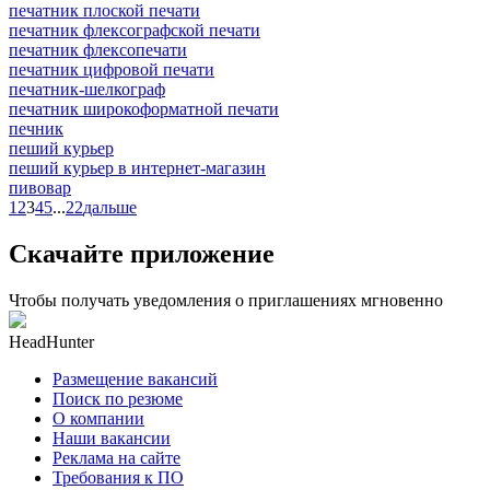
печатник плоской печати
печатник флексографской печати
печатник флексопечати
печатник цифровой печати
печатник-шелкограф
печатник широкоформатной печати
печник
пеший курьер
пеший курьер в интернет-магазин
пивовар
1
2
3
4
5
...
22
дальше
Скачайте приложение
Чтобы получать уведомления о приглашениях мгновенно
HeadHunter
Размещение вакансий
Поиск по резюме
О компании
Наши вакансии
Реклама на сайте
Требования к ПО