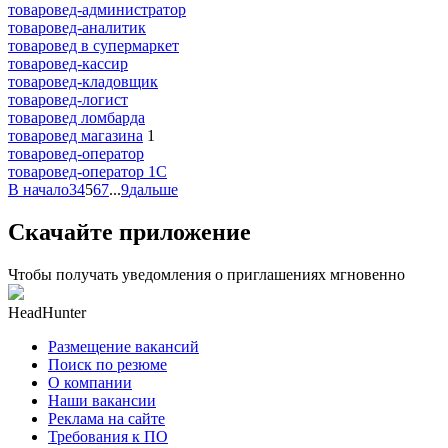
товаровед-администратор
товаровед-аналитик
товаровед в супермаркет
товаровед-кассир
товаровед-кладовщик
товаровед-логист
товаровед ломбарда
товаровед магазина
1
товаровед-оператор
товаровед-оператор 1С
В начало
3
4
5
6
7
...
9
дальше
Скачайте приложение
Чтобы получать уведомления о приглашениях мгновенно
HeadHunter
Размещение вакансий
Поиск по резюме
О компании
Наши вакансии
Реклама на сайте
Требования к ПО