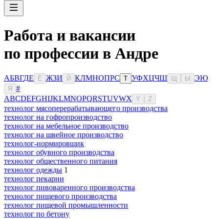
Работа и вакансии
по профессии в Андре
А
Б
В
Г
Д
Е
Ж
З
И
К
Л
М
Н
О
П
Р
С
У
Ф
Х
Ц
Ч
Ш
Э
Ю
Ё
Й
Т
Щ
Ы
#
Я
A
B
C
D
E
F
G
H
I
J
K
L
M
N
O
P
Q
R
S
T
U
V
W
X
Y
Z
технолог мясоперерабатывающего производства
технолог на гофропроизводство
технолог на мебельное производство
технолог на швейное производство
технолог-нормировщик
технолог обувного производства
технолог общественного питания
технолог одежды
1
технолог пекарни
технолог пивоваренного производства
технолог пищевого производства
технолог пищевой промышленности
технолог по бетону