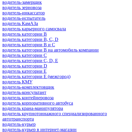
водитель-замерщик
водитель зерновоза
водитель-инкассатор
водитель-испытатель
водитель КамАЗа
водитель карьерного самосвала
водитель категории B
водитель категории B, C, D
водитель категории B и C
водитель категории B на автомобиль компании
водитель категории C
водитель категории C, D, E
водитель категории D
водитель категории E
водитель категории E (межгород)
водитель КМУ
водитель-комплектовщик
водитель-консультант
водитель контейнеровоза
водитель корпоративного автобуса
водитель крана-манипулятора
водитель крупнотоннажного специализированного
автотранспорта
водитель-курьер
водитель-курьер в интернет-магазин