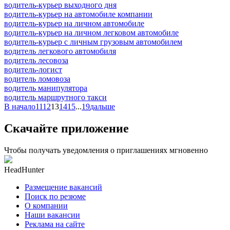
водитель-курьер выходного дня
водитель-курьер на автомобиле компании
водитель-курьер на личном автомобиле
водитель-курьер на личном легковом автомобиле
водитель-курьер с личным грузовым автомобилем
водитель легкового автомобиля
водитель лесовоза
водитель-логист
водитель ломовоза
водитель манипулятора
водитель маршрутного такси
В начало
11
12
13
14
15
...
19
дальше
Скачайте приложение
Чтобы получать уведомления о приглашениях мгновенно
HeadHunter
Размещение вакансий
Поиск по резюме
О компании
Наши вакансии
Реклама на сайте