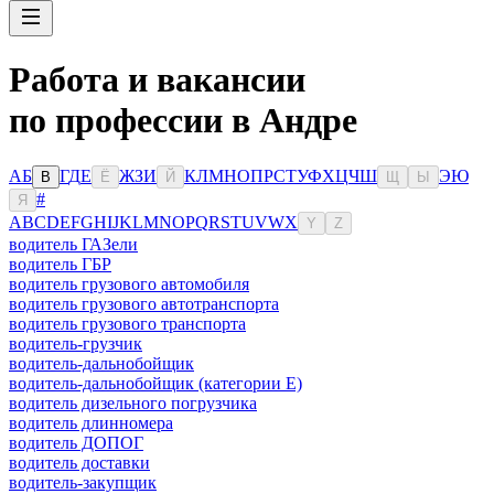
Работа и вакансии
по профессии в Андре
А
Б
Г
Д
Е
Ж
З
И
К
Л
М
Н
О
П
Р
С
Т
У
Ф
Х
Ц
Ч
Ш
Э
Ю
В
Ё
Й
Щ
Ы
#
Я
A
B
C
D
E
F
G
H
I
J
K
L
M
N
O
P
Q
R
S
T
U
V
W
X
Y
Z
водитель ГАЗели
водитель ГБР
водитель грузового автомобиля
водитель грузового автотранспорта
водитель грузового транспорта
водитель-грузчик
водитель-дальнобойщик
водитель-дальнобойщик (категории Е)
водитель дизельного погрузчика
водитель длинномера
водитель ДОПОГ
водитель доставки
водитель-закупщик