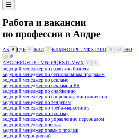
Работа и вакансии
по профессии в Андре
А
Б
Г
Д
Е
Ж
З
И
К
Л
М
Н
О
П
Р
С
Т
У
Ф
Х
Ц
Ч
Ш
Э
Ю
В
Ё
Й
Щ
Ы
#
Я
A
B
C
D
E
F
G
H
I
J
K
L
M
N
O
P
Q
R
S
T
U
V
W
X
Y
Z
ведущий менеджер по развитию бизнеса
ведущий менеджер по региональным продажам
ведущий менеджер по рекламе
ведущий менеджер по рекламе и PR
ведущий менеджер по снабжению
ведущий менеджер по сопровождению клиентов
ведущий менеджер по тендерам
ведущий менеджер по трейд-маркетингу
ведущий менеджер по туризму
ведущий менеджер по управлению персоналом
ведущий менеджер проекта
ведущий менеджер прямых продаж
ведущий мероприятий