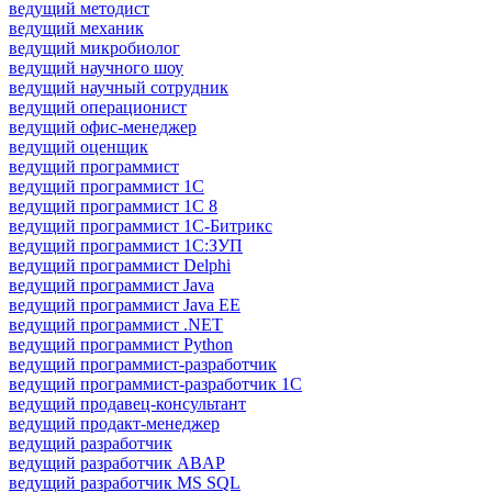
ведущий методист
ведущий механик
ведущий микробиолог
ведущий научного шоу
ведущий научный сотрудник
ведущий операционист
ведущий офис-менеджер
ведущий оценщик
ведущий программист
ведущий программист 1C
ведущий программист 1С 8
ведущий программист 1С-Битрикс
ведущий программист 1С:ЗУП
ведущий программист Delphi
ведущий программист Java
ведущий программист Java EE
ведущий программист .NET
ведущий программист Python
ведущий программист-разработчик
ведущий программист-разработчик 1С
ведущий продавец-консультант
ведущий продакт-менеджер
ведущий разработчик
ведущий разработчик ABAP
ведущий разработчик MS SQL