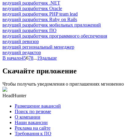
ведущий разработчик .NET
ведущий разработчик Oracle
ведущий разработчик PHP team lead
ведущий разработчик Ruby on Rails
ведущий разработчик мобильных приложений
ведущий разработчик ПО
ведущий разработчик программного обеспечения
ведущий ревизор
ведущий региональный менеджер
ведущий редактор
В начало
4
5
6
7
8
...
19
дальше
Скачайте приложение
Чтобы получать уведомления о приглашениях мгновенно
HeadHunter
Размещение вакансий
Поиск по резюме
О компании
Наши вакансии
Реклама на сайте
Требования к ПО