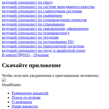
ведущий специалист по сбыту
ведущий специалист по системе менеджмента качества
ведущий специалист по слаботочным системам
ведущий специалист по снабжению
ведущий специалист по сопровождению проектов
ведущий специалист по страхованию
ведущий специалист по таможенному оформлению
ведущий специалист по телемаркетингу
ведущий специалист по тендерам
ведущий специалист по тестированию ПО
ведущий специалист по транспортной логистике
ведущий специалист по труду и заработной плате
В начало
7
8
9
10
11
...
19
дальше
Скачайте приложение
Чтобы получать уведомления о приглашениях мгновенно
HeadHunter
Размещение вакансий
Поиск по резюме
О компании
Наши вакансии