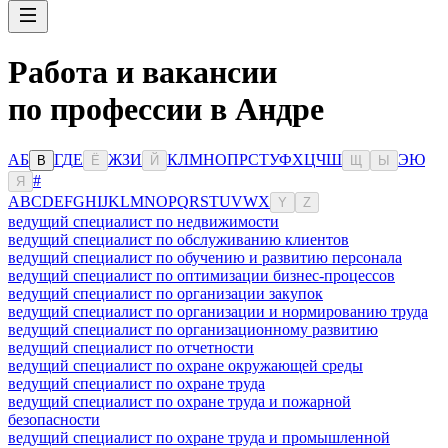
Работа и вакансии
по профессии в Андре
А
Б
Г
Д
Е
Ж
З
И
К
Л
М
Н
О
П
Р
С
Т
У
Ф
Х
Ц
Ч
Ш
Э
Ю
В
Ё
Й
Щ
Ы
#
Я
A
B
C
D
E
F
G
H
I
J
K
L
M
N
O
P
Q
R
S
T
U
V
W
X
Y
Z
ведущий специалист по недвижимости
ведущий специалист по обслуживанию клиентов
ведущий специалист по обучению и развитию персонала
ведущий специалист по оптимизации бизнес-процессов
ведущий специалист по организации закупок
ведущий специалист по организации и нормированию труда
ведущий специалист по организационному развитию
ведущий специалист по отчетности
ведущий специалист по охране окружающей среды
ведущий специалист по охране труда
ведущий специалист по охране труда и пожарной
безопасности
ведущий специалист по охране труда и промышленной