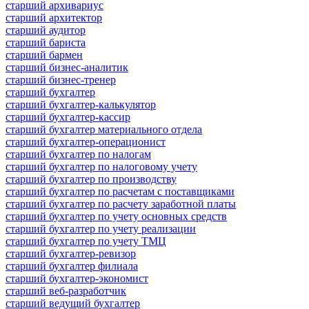
старший архивариус
старший архитектор
старший аудитор
старший бариста
старший бармен
старший бизнес-аналитик
старший бизнес-тренер
старший бухгалтер
старший бухгалтер-калькулятор
старший бухгалтер-кассир
старший бухгалтер материального отдела
старший бухгалтер-операционист
старший бухгалтер по налогам
старший бухгалтер по налоговому учету
старший бухгалтер по производству
старший бухгалтер по расчетам с поставщиками
старший бухгалтер по расчету заработной платы
старший бухгалтер по учету основных средств
старший бухгалтер по учету реализации
старший бухгалтер по учету ТМЦ
старший бухгалтер-ревизор
старший бухгалтер филиала
старший бухгалтер-экономист
старший веб-разработчик
старший ведущий бухгалтер