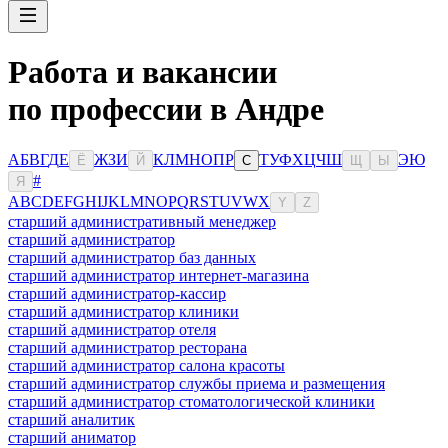
Работа и вакансии
по профессии в Андре
А
Б
В
Г
Д
Е
Ж
З
И
К
Л
М
Н
О
П
Р
Т
У
Ф
Х
Ц
Ч
Ш
Э
Ю
Ё
Й
С
Щ
Ы
#
Я
A
B
C
D
E
F
G
H
I
J
K
L
M
N
O
P
Q
R
S
T
U
V
W
X
Y
Z
старший административный менеджер
старший администратор
старший администратор баз данных
старший администратор интернет-магазина
старший администратор-кассир
старший администратор клиники
старший администратор отеля
старший администратор ресторана
старший администратор салона красоты
старший администратор службы приема и размещения
старший администратор стоматологической клиники
старший аналитик
старший аниматор