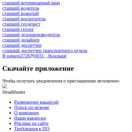
старший ветеринарный врач
старший водитель
старший вожатый
старший воспитатель
старший геодезист
старший геолог
старший делопроизводитель
старший дизайнер
старший диспетчер
старший диспетчер транспортного отдела
В начало
27
28
29
30
31
...
36
дальше
Скачайте приложение
Чтобы получать уведомления о приглашениях мгновенно
HeadHunter
Размещение вакансий
Поиск по резюме
О компании
Наши вакансии
Реклама на сайте
Требования к ПО