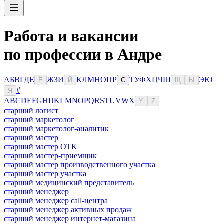
Работа и вакансии
по профессии в Андре
А
Б
В
Г
Д
Е
Ж
З
И
К
Л
М
Н
О
П
Р
Т
У
Ф
Х
Ц
Ч
Ш
Э
Ю
Ё
Й
С
Щ
Ы
#
Я
A
B
C
D
E
F
G
H
I
J
K
L
M
N
O
P
Q
R
S
T
U
V
W
X
Y
Z
старший логист
старший маркетолог
старший маркетолог-аналитик
старший мастер
старший мастер ОТК
старший мастер-приемщик
старший мастер производственного участка
старший мастер участка
старший медицинский представитель
старший менеджер
старший менеджер call-центра
старший менеджер активных продаж
старший менеджер интернет-магазина