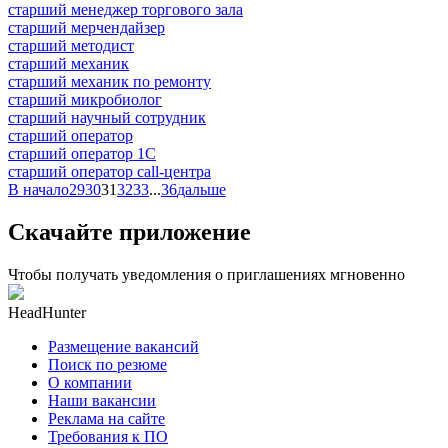
старший менеджер торгового зала
старший мерчендайзер
старший методист
старший механик
старший механик по ремонту
старший микробиолог
старший научный сотрудник
старший оператор
старший оператор 1С
старший оператор call-центра
В начало
29
30
31
32
33
...
36
дальше
Скачайте приложение
Чтобы получать уведомления о приглашениях мгновенно
HeadHunter
Размещение вакансий
Поиск по резюме
О компании
Наши вакансии
Реклама на сайте
Требования к ПО